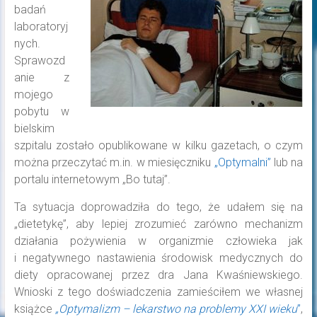
badań
laboratoryj
nych.
Sprawozd
anie z
mojego
pobytu w
bielskim
szpitalu zostało opublikowane w kilku gazetach, o czym
można przeczytać m.in. w miesięczniku
„Optymalni”
lub na
portalu internetowym „Bo tutaj”.
Ta sytuacja doprowadziła do tego, że udałem się na
„dietetykę”, aby lepiej zrozumieć zarówno mechanizm
działania pożywienia w organizmie człowieka jak
i negatywnego nastawienia środowisk medycznych do
diety opracowanej przez dra Jana Kwaśniewskiego.
Wnioski z tego doświadczenia zamieściłem we własnej
książce
„Optymalizm – lekarstwo na problemy XXI wieku
”
,