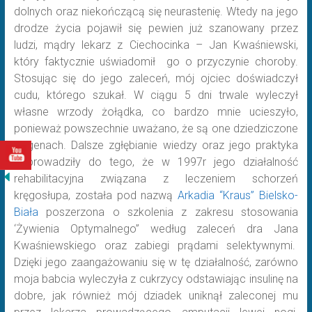
dolnych oraz niekończącą się neurastenię. Wtedy na jego
drodze życia pojawił się pewien już szanowany przez
ludzi, mądry lekarz z Ciechocinka – Jan Kwaśniewski,
który faktycznie uświadomił go o przyczynie choroby.
Stosując się do jego zaleceń, mój ojciec doświadczył
cudu, którego szukał. W ciągu 5 dni trwale wyleczył
własne wrzody żołądka, co bardzo mnie ucieszyło,
ponieważ powszechnie uważano, że są one dziedziczone
w genach. Dalsze zgłębianie wiedzy oraz jego praktyka
doprowadziły do tego, że w 1997r jego działalność
rehabilitacyjna związana z leczeniem schorzeń
kręgosłupa, została pod nazwą
Arkadia “Kraus” Bielsko-
Biała
poszerzona o szkolenia z zakresu stosowania
‘Żywienia Optymalnego” według zaleceń dra Jana
Kwaśniewskiego oraz zabiegi prądami selektywnymi.
Dzięki jego zaangażowaniu się w tę działalność, zarówno
moja babcia wyleczyła z cukrzycy odstawiając insulinę na
dobre, jak również mój dziadek uniknął zaleconej mu