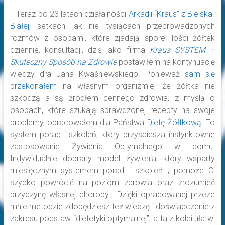
Teraz po 23 latach działalności
Arkadii “Kraus” z Bielska-
Białej
, setkach jak nie tysiącach przeprowadzonych
rozmów z osobami, które zjadają spore ilości żółtek
dziennie, konsultacji, dziś jako firma
Kraus SYSTEM –
Skuteczny Sposób na Zdrowie
postawiłem na kontynuację
wiedzy dra Jana Kwaśniewskiego. Ponieważ
sam się
przekonałem
na własnym organizmie, że żółtka nie
szkodzą a są źródłem cennego zdrowia, z myślą o
osobach, które szukają sprawdzonej recepty na swoje
problemy, opracowałem dla Państwa
Dietę Żółtkową
. To
system porad i szkoleń, który przyspiesza instynktowne
zastosowanie Żywienia Optymalnego w domu.
Indywidualnie dobrany model żywienia, który wsparty
miesięcznym systemem porad i szkoleń , pomoże Ci
szybko powrócić na poziom zdrowia oraz zrozumieć
przyczynę własnej choroby. Dzięki opracowanej przeze
mnie metodzie zdobędziesz też wiedzę i doświadczenie z
zakresu podstaw “dietetyki optymalnej”, a ta z kolei ułatwi