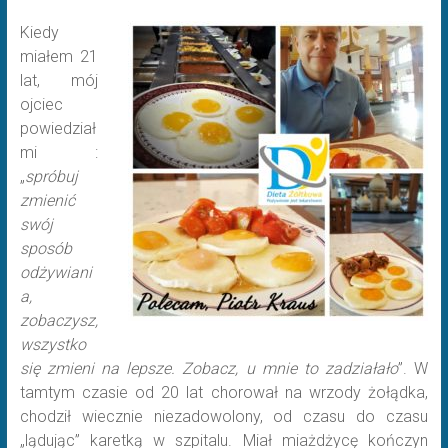
Kiedy
miałem 21
lat, mój
ojciec
powiedział
mi :
„
spróbuj
zmienić
swój
sposób
odżywiani
a,
zobaczysz,
wszystko
się zmieni na lepsze. Zobacz, u mnie to zadziałało
”. W
tamtym czasie od 20 lat chorował na wrzody żołądka,
chodził wiecznie niezadowolony, od czasu do czasu
„lądując” karetką w szpitalu. Miał miażdżycę kończyn