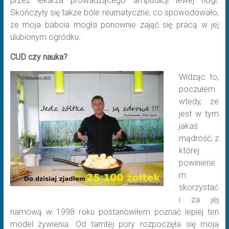
przez lekarza prowadzącego amputacji lewej nogi.
Skończyły się także bóle reumatyczne, co spowodowało,
że moja babcia mogła ponownie zająć się pracą w jej
ulubionym ogródku.
CUD czy nauka?
Widząc to,
poczułem
wtedy, że
jest w tym
jakaś
mądrość, z
której
powiniene
m
skorzystać
i za jej
namową w 1998 roku postanowiłem poznać lepiej ten
model żywienia. Od tamtej pory rozpoczęła się moja